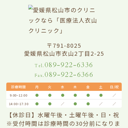
〒791-8025
愛媛県松山市衣山2丁目2-25
089-922-6336
Tel.
089-922-6366
Fax.
診療時間
月
火
水
木
金
土
日/祝
●
●
●
●
●
●
／
9:00~12:00
●
●
／
●
●
／
／
14:00~17:30
【休診日】水曜午後・土曜午後・日・祝
※受付時間は診療時間の30分前になりま