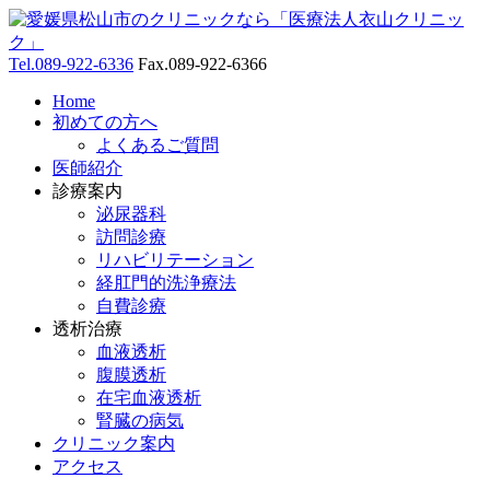
Tel.
089-922-6336
Fax.
089-922-6366
Home
初めての方へ
よくあるご質問
医師紹介
診療案内
泌尿器科
訪問診療
リハビリテーション
経肛門的洗浄療法
自費診療
透析治療
血液透析
腹膜透析
在宅血液透析
腎臓の病気
クリニック案内
アクセス